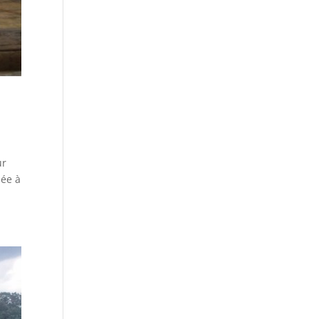
ur
bée à