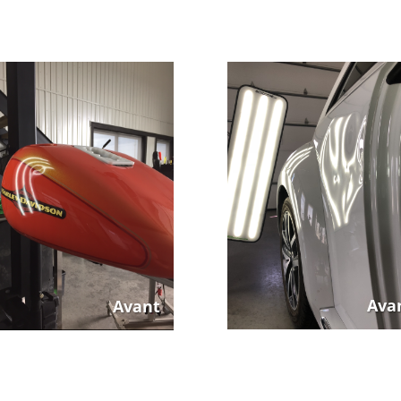
Après
Ava
Avant
Après