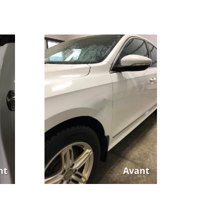
nt
Après
Avant