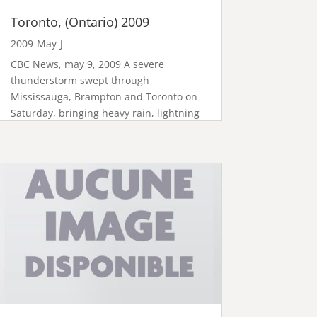
Toronto, (Ontario) 2009
2009-May-J
CBC News, may 9, 2009 A severe
thunderstorm swept through
Mississauga, Brampton and Toronto on
Saturday, bringing heavy rain, lightning
and hail — some of it the size of ping-
pong balls. Ice pellets reportedly
damaged cars and roofs in the north end
of Toronto. Along...