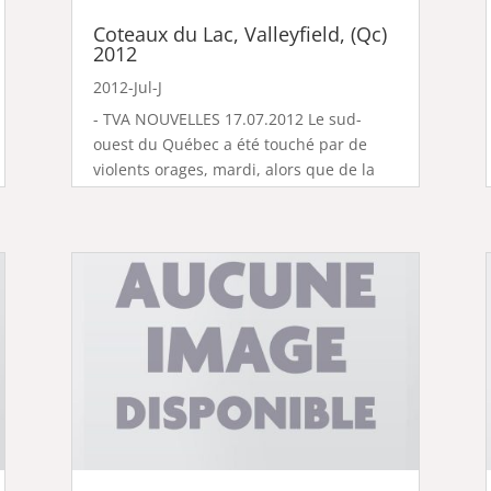
Coteaux du Lac, Valleyfield, (Qc)
2012
2012-Jul-J
- TVA NOUVELLES 17.07.2012 Le sud-
ouest du Québec a été touché par de
violents orages, mardi, alors que de la
grêle, des pluies abondantes et des
rafales allant jusqu'à 90 km/h ont balayé
une partie de la province. Une partie de
la Montérégie, l'Estrie et la région de...