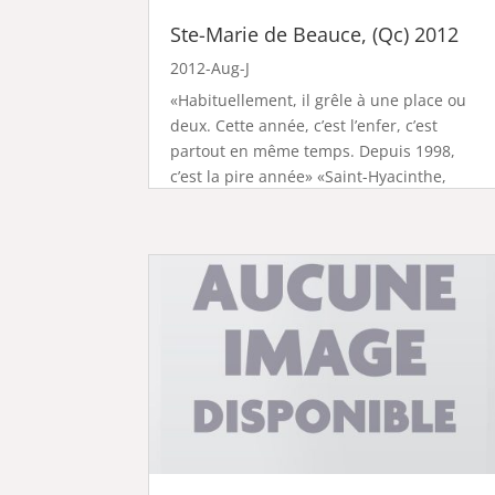
Ste-Marie de Beauce, (Qc) 2012
2012-Aug-J
«Habituellement, il grêle à une place ou
deux. Cette année, c’est l’enfer, c’est
partout en même temps. Depuis 1998,
c’est la pire année» «Saint-Hyacinthe,
Alma, Sainte-Marie-de-Beauce, Gatineau,
Salaberry-de-Valleyfield et Châteauguay,
ont notamment été touchées.»...