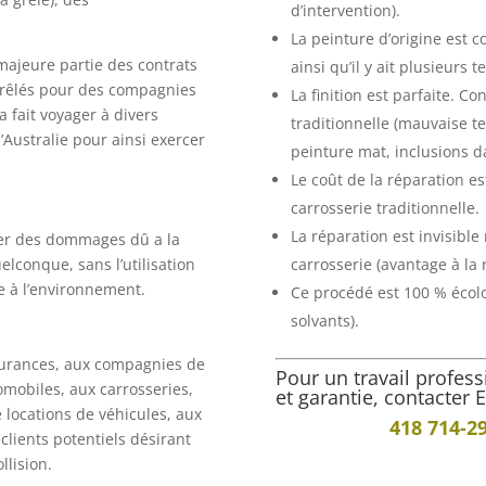
d’intervention).
La peinture d’origine est c
 majeure partie des contrats
ainsi qu’il y ait plusieurs t
 grêlés pour des compagnies
La finition est parfaite. C
la fait voyager à divers
traditionnelle (mauvaise t
Australie pour ainsi exercer
peinture mat, inclusions d
Le coût de la réparation es
carrosserie traditionnelle.
La réparation est invisibl
rer des dommages dû a la
elconque, sans l’utilisation
carrosserie (avantage à la 
le à l’environnement.
Ce procédé est 100 % écolog
solvants).
surances, aux compagnies de
Pour un travail profess
omobiles, aux carrosseries,
et garantie, contacter
locations de véhicules, aux
418 714-2
 clients potentiels désirant
llision.